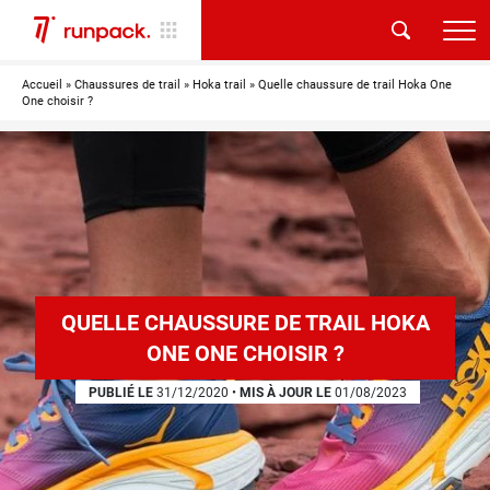
Accueil
»
Chaussures de trail
»
Hoka trail
»
Quelle chaussure de trail Hoka One
One choisir ?
QUELLE CHAUSSURE DE TRAIL HOKA
ONE ONE CHOISIR ?
PUBLIÉ LE
31/12/2020
•
MIS À JOUR LE
01/08/2023