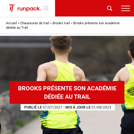
Accueil
»
Chaussures de trail
»
Brooks trail
»
Brooks présente son académie
dédiée au Trail
BROOKS PRÉSENTE SON ACADÉMIE
DÉDIÉE AU TRAIL
PUBLIÉ LE
07/07/2021
•
MIS À JOUR LE
01/08/2023