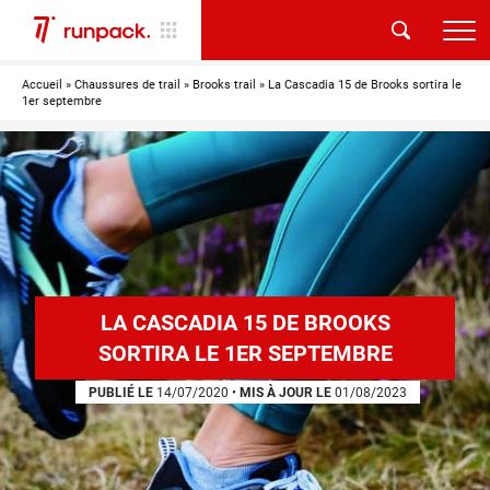
Accueil
»
Chaussures de trail
»
Brooks trail
»
La Cascadia 15 de Brooks sortira le
1er septembre
LA CASCADIA 15 DE BROOKS
SORTIRA LE 1ER SEPTEMBRE
PUBLIÉ LE
14/07/2020
•
MIS À JOUR LE
01/08/2023