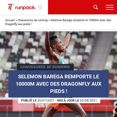
Accueil
»
Chaussures de running
»
Selemon Barega remporte le 10000m avec des
Dragonfly aux pieds !
CHAUSSURES DE RUNNING
SELEMON BAREGA REMPORTE LE
10000M AVEC DES DRAGONFLY AUX
PIEDS !
PUBLIÉ LE
30/07/2021
•
MIS À JOUR LE
02/08/2021