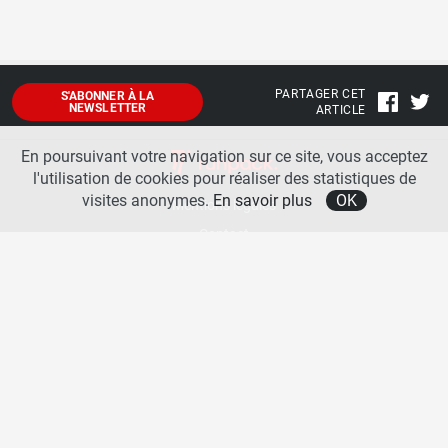
PARTAGER CET
S'ABONNER À LA
NEWSLETTER
ARTICLE
En poursuivant votre navigation sur ce site, vous acceptez
l'utilisation de cookies pour réaliser des statistiques de
visites anonymes.
En savoir plus
OK
Mentions légales
Contact
A propos
La team runpack
Bienvenue sur
runpack
, le site francophone de référence sur les équipements de running. Sur
runpack
, vous allez pouvoir découvrir toutes les nouveautés des chaussures de course à pied des
plus grandes marques comme Nike, adidas, New Balance, Mizuno, Brooks … Nous proposons
aussi des actualités autour des équipements de running pour booster vos performances comme
les chaussettes de performances, les appareils connectés, les lampes frontales et bien d’autres