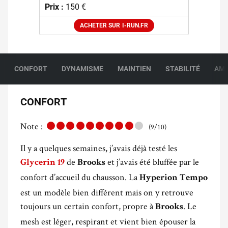
Prix :
150 €
ACHETER SUR I-RUN.FR
CONFORT
DYNAMISME
MAINTIEN
STABILITÉ
AMO
CONFORT
Note :
(9/10)
Il y a quelques semaines, j’avais déjà testé les
de
et j’avais été bluffée par le
Glycerin 19
Brooks
confort d’accueil du chausson. La
Hyperion Tempo
est un modèle bien différent mais on y retrouve
toujours un certain confort, propre à
. Le
Brooks
mesh est léger, respirant et vient bien épouser la