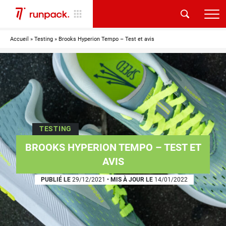
Accueil
»
Testing
»
Brooks Hyperion Tempo – Test et avis
TESTING
BROOKS HYPERION TEMPO – TEST ET
AVIS
PUBLIÉ LE
29/12/2021
•
MIS À JOUR LE
14/01/2022