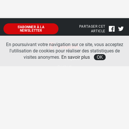
PARTAGER CET
S'ABONNER À LA
NEWSLETTER
ARTICLE
En poursuivant votre navigation sur ce site, vous acceptez
l'utilisation de cookies pour réaliser des statistiques de
visites anonymes.
En savoir plus
OK
Mentions légales
Contact
A propos
La team runpack
Bienvenue sur
runpack
, le site francophone de référence sur les équipements de running. Sur
runpack
, vous allez pouvoir découvrir toutes les nouveautés des chaussures de course à pied des
plus grandes marques comme Nike, adidas, New Balance, Mizuno, Brooks … Nous proposons
aussi des actualités autour des équipements de running pour booster vos performances comme
les chaussettes de performances, les appareils connectés, les lampes frontales et bien d’autres
produits. Retrouvez-nous sur les réseaux sociaux pour échanger autour des équipements de