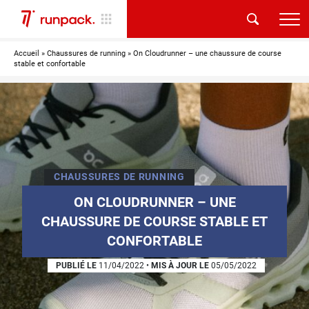
Accueil
»
Chaussures de running
»
On Cloudrunner – une chaussure de course
stable et confortable
CHAUSSURES DE RUNNING
ON CLOUDRUNNER – UNE
CHAUSSURE DE COURSE STABLE ET
CONFORTABLE
PUBLIÉ LE
11/04/2022
•
MIS À JOUR LE
05/05/2022