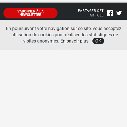
PARTAGER CET
S'ABONNER À LA
NEWSLETTER
ARTICLE
En poursuivant votre navigation sur ce site, vous acceptez
l'utilisation de cookies pour réaliser des statistiques de
visites anonymes.
En savoir plus
OK
Mentions légales
Contact
A propos
La team runpack
Bienvenue sur
runpack
, le site francophone de référence sur les équipements de running. Sur
runpack
, vous allez pouvoir découvrir toutes les nouveautés des chaussures de course à pied des
plus grandes marques comme Nike, adidas, New Balance, Mizuno, Brooks … Nous proposons
aussi des actualités autour des équipements de running pour booster vos performances comme
les chaussettes de performances, les appareils connectés, les lampes frontales et bien d’autres
produits. Retrouvez-nous sur les réseaux sociaux pour échanger autour des équipements de
running.