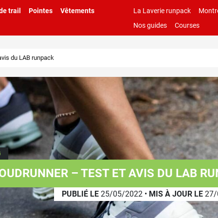
e trail
Pointes
Vêtements
La Laverie runpack
Montr
Nos guides
Courses
avis du LAB runpack
G
OUDRUNNER – TEST ET AVIS DU LAB R
PUBLIÉ LE
25/05/2022
•
MIS À JOUR LE
27/