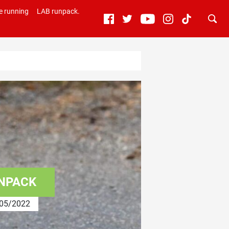
e running
LAB runpack.
UNPACK
05/2022