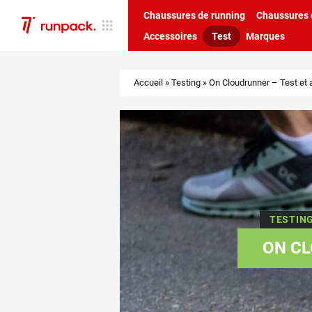
Chaussures de running
Chaussures d
Accessoires
Test
Marques
Accueil
»
Testing
»
On Cloudrunner – Test et 
TESTIN
ON CL