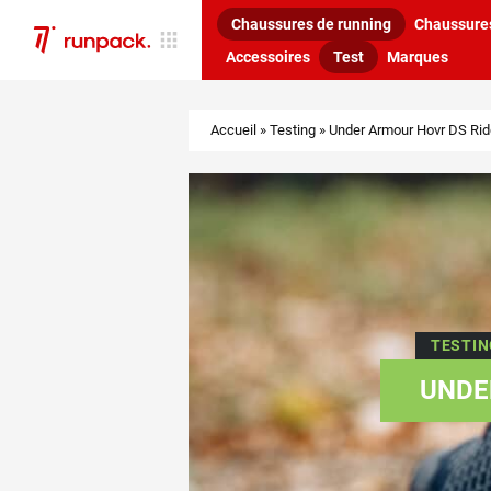
Chaussures de running
Chaussures
Accessoires
Test
Marques
Accueil
»
Testing
»
Under Armour Hovr DS Rid
TESTIN
UNDE