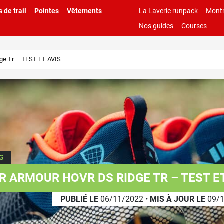
 de trail
Pointes
Vêtements
La Laverie runpack
Montr
Nos guides
Courses
ge Tr – TEST ET AVIS
G
R ARMOUR HOVR DS RIDGE TR – TEST ET
PUBLIÉ LE
06/11/2022
•
MIS À JOUR LE
09/1