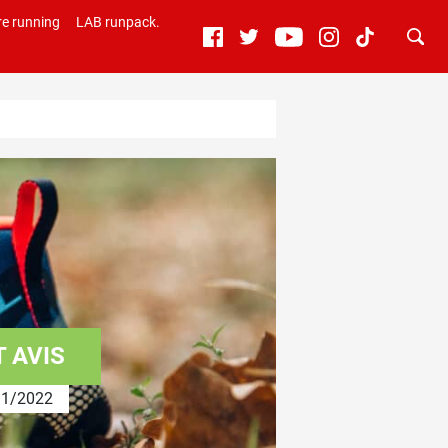
e running
LAB runpack.
 AVIS
1/2022