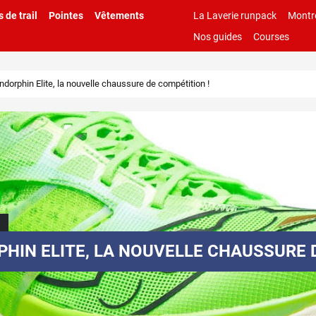
 de trail
Pointes
Vêtements
La Laverie runpack
Montr
Nos guides
Courses
dorphin Elite, la nouvelle chaussure de compétition !
HIN ELITE, LA NOUVELLE CHAUSSURE D