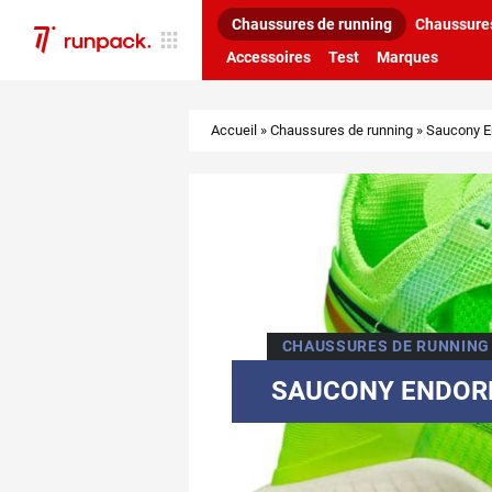
Chaussures de running
Chaussures
Accessoires
Test
Marques
Accueil
»
Chaussures de running
»
Saucony En
CHAUSSURES DE RUNNING
SAUCONY ENDORP