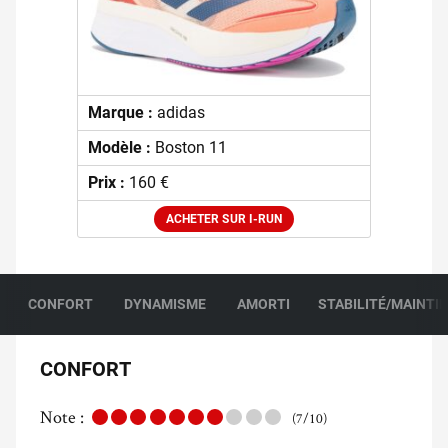
Marque :
adidas
Modèle :
Boston 11
Prix :
160 €
ACHETER SUR I-RUN
CONFORT
DYNAMISME
AMORTI
STABILITÉ/MAINTI
CONFORT
Note :
(7/10)