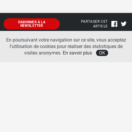
PARTAGER CET
S'ABONNER À LA
NEWSLETTER
ARTICLE
En poursuivant votre navigation sur ce site, vous acceptez
l'utilisation de cookies pour réaliser des statistiques de
visites anonymes.
En savoir plus
OK
Mentions légales
Contact
A propos
La team runpack
Bienvenue sur
runpack
, le site francophone de référence sur les équipements de running. Sur
runpack
, vous allez pouvoir découvrir toutes les nouveautés des chaussures de course à pied des
plus grandes marques comme Nike, adidas, New Balance, Mizuno, Brooks … Nous proposons
aussi des actualités autour des équipements de running pour booster vos performances comme
les chaussettes de performances, les appareils connectés, les lampes frontales et bien d’autres
produits. Retrouvez-nous sur les réseaux sociaux pour échanger autour des équipements de
running.