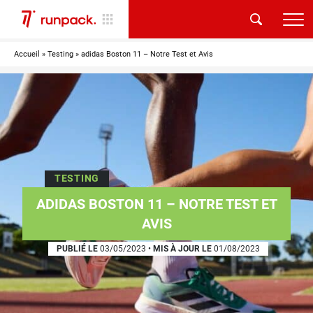
Accueil
»
Testing
»
adidas Boston 11 – Notre Test et Avis
TESTING
ADIDAS BOSTON 11 – NOTRE TEST ET
AVIS
PUBLIÉ LE
03/05/2023
•
MIS À JOUR LE
01/08/2023