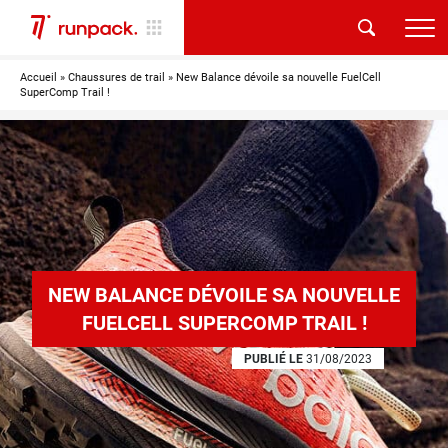
Accueil
»
Chaussures de trail
»
New Balance dévoile sa nouvelle FuelCell
SuperComp Trail !
NEW BALANCE DÉVOILE SA NOUVELLE
FUELCELL SUPERCOMP TRAIL !
PUBLIÉ LE
31/08/2023