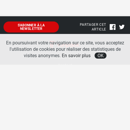
PARTAGER CET
S'ABONNER À LA
NEWSLETTER
ARTICLE
En poursuivant votre navigation sur ce site, vous acceptez
l'utilisation de cookies pour réaliser des statistiques de
visites anonymes.
En savoir plus
OK
Mentions légales
Contact
A propos
La team runpack
Bienvenue sur
runpack
, le site francophone de référence sur les équipements de running. Sur
runpack
, vous allez pouvoir découvrir toutes les nouveautés des chaussures de course à pied des
plus grandes marques comme Nike, adidas, New Balance, Mizuno, Brooks … Nous proposons
aussi des actualités autour des équipements de running pour booster vos performances comme
les chaussettes de performances, les appareils connectés, les lampes frontales et bien d’autres
produits. Retrouvez-nous sur les réseaux sociaux pour échanger autour des équipements de