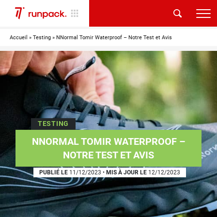
Accueil
»
Testing
»
NNormal Tomir Waterproof – Notre Test et Avis
TESTING
NNORMAL TOMIR WATERPROOF –
NOTRE TEST ET AVIS
PUBLIÉ LE
11/12/2023
•
MIS À JOUR LE
12/12/2023