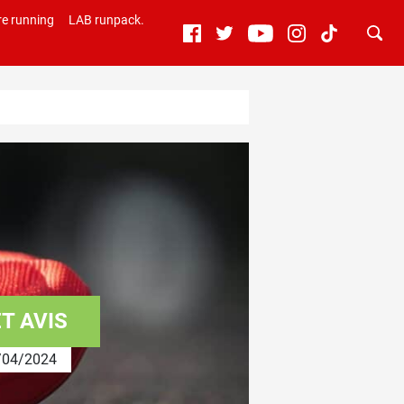
e running
LAB runpack.
T AVIS
04/2024