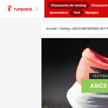
Chaussures de running
Chaussures
Accessoires
Test
Marques
Accueil
»
Testing
»
ASICS METASPEED SKY PAR
TESTING
ASICS