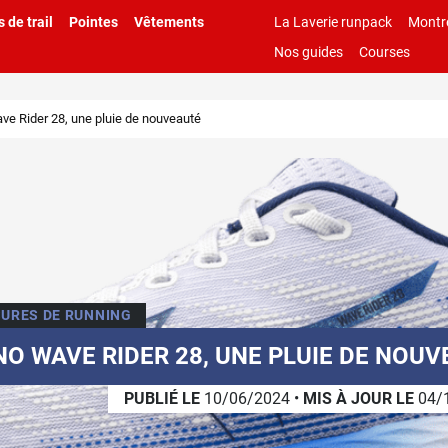
 de trail
Pointes
Vêtements
La Laverie runpack
Montr
Nos guides
Courses
e Rider 28, une pluie de nouveauté
URES DE RUNNING
O WAVE RIDER 28, UNE PLUIE DE NOU
PUBLIÉ LE
10/06/2024
•
MIS À JOUR LE
04/