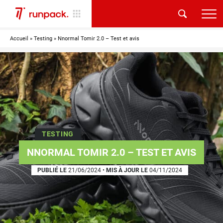
Accueil
»
Testing
»
Nnormal Tomir 2.0 – Test et avis
TESTING
NNORMAL TOMIR 2.0 – TEST ET AVIS
PUBLIÉ LE
21/06/2024
•
MIS À JOUR LE
04/11/2024