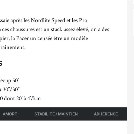
ssaie après les Nordlite Speed et les Pro
es chaussures est un stack assez élevé, on a des
apier, la Pacer un censée être un modèle
ntrainement.
S
récup 50’
x 30”/30”
0 dont 20’ à 4’/km
AMORTI
STABILITÉ / MAINTIEN
ADHÉRENCE