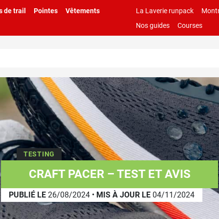
 de trail
Pointes
Vêtements
La Laverie runpack
Montr
Nos guides
Courses
TESTING
CRAFT PACER – TEST ET AVIS
PUBLIÉ LE
26/08/2024
•
MIS À JOUR LE
04/11/2024