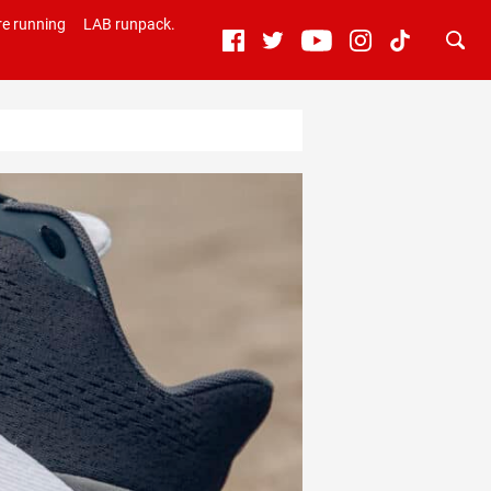
e running
LAB runpack.