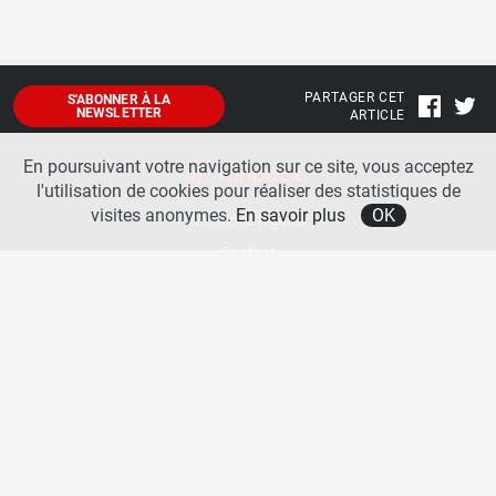
PARTAGER CET
S'ABONNER À LA
NEWSLETTER
ARTICLE
En poursuivant votre navigation sur ce site, vous acceptez
l'utilisation de cookies pour réaliser des statistiques de
visites anonymes.
En savoir plus
OK
Mentions légales
Contact
A propos
La team runpack
Bienvenue sur
runpack
, le site francophone de référence sur les équipements de running. Sur
runpack
, vous allez pouvoir découvrir toutes les nouveautés des chaussures de course à pied des
plus grandes marques comme Nike, adidas, New Balance, Mizuno, Brooks … Nous proposons
aussi des actualités autour des équipements de running pour booster vos performances comme
les chaussettes de performances, les appareils connectés, les lampes frontales et bien d’autres
produits. Retrouvez-nous sur les réseaux sociaux pour échanger autour des équipements de