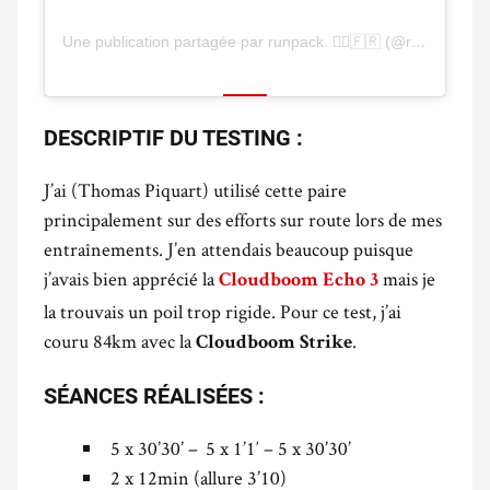
Une publication partagée par runpack. 🏃‍♂️🇫🇷 (@runpackfr)
DESCRIPTIF DU TESTING :
J’ai (Thomas Piquart) utilisé cette paire
principalement sur des efforts sur route lors de mes
entraînements. J’en attendais beaucoup puisque
j’avais bien apprécié la
mais je
Cloudboom Echo 3
la trouvais un poil trop rigide. Pour ce test, j’ai
couru 84km avec la
.
Cloudboom Strike
SÉANCES RÉALISÉES :
5 x 30’30’ – 5 x 1’1′ – 5 x 30’30’
2 x 12min (allure 3’10)