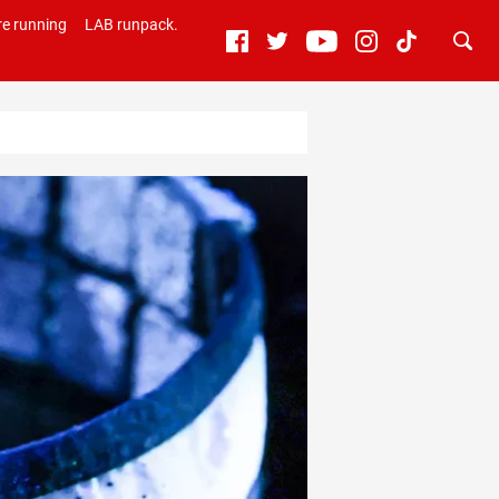
e running
LAB runpack.