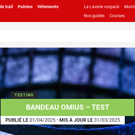
e trail
Pointes
Vêtements
La Laverie runpack
Montr
Nos guides
Courses
TESTING
BANDEAU OMIUS – TEST
PUBLIÉ LE
01/04/2025
•
MIS À JOUR LE
31/03/2025