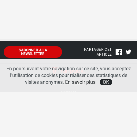
PARTAGER CET
S'ABONNER À LA
NEWSLETTER
ARTICLE
En poursuivant votre navigation sur ce site, vous acceptez
l'utilisation de cookies pour réaliser des statistiques de
visites anonymes.
En savoir plus
OK
Mentions légales
Contact
A propos
La team runpack
Bienvenue sur
runpack
, le site francophone de référence sur les équipements de running. Sur