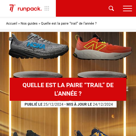
Accueil
»
Nos guides
»
Quelle est la paire “trail” de l’année ?
QUELLE EST LA PAIRE “TRAIL” DE
L’ANNÉE ?
PUBLIÉ LE
25/12/2024
•
MIS À JOUR LE
24/12/2024