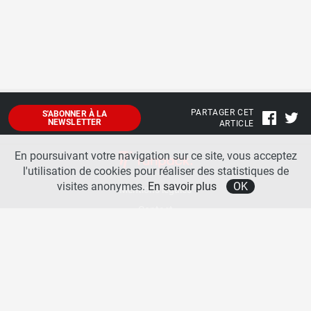
PARTAGER CET
S'ABONNER À LA
NEWSLETTER
ARTICLE
En poursuivant votre navigation sur ce site, vous acceptez
l'utilisation de cookies pour réaliser des statistiques de
visites anonymes.
En savoir plus
OK
Mentions légales
Contact
A propos
La team runpack
Bienvenue sur
runpack
, le site francophone de référence sur les équipements de running. Sur