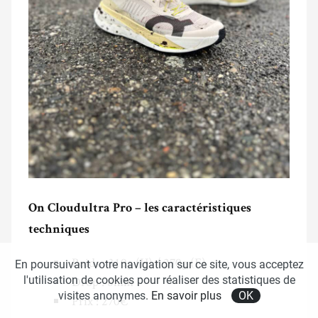
On Cloudultra Pro – les caractéristiques
techniques
Poids : 310g (H) / 270g (F)
En poursuivant votre navigation sur ce site, vous acceptez
Drop : 8mm
l'utilisation de cookies pour réaliser des statistiques de
visites anonymes.
En savoir plus
OK
Prix : 270€