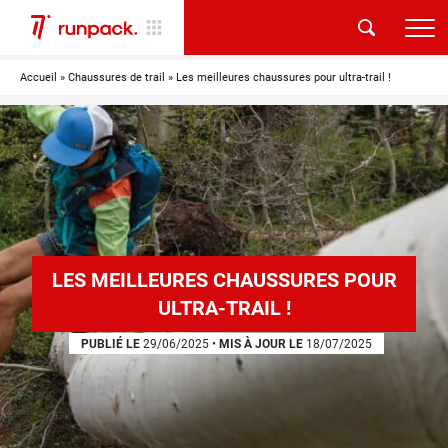
Accueil
»
Chaussures de trail
»
Les meilleures chaussures pour ultra-trail !
LES MEILLEURES CHAUSSURES POUR
ULTRA-TRAIL !
PUBLIÉ LE
29/06/2025
•
MIS À JOUR LE
18/07/2025