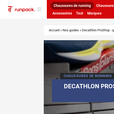
Chaussures de running
Chaussures
Accessoires
Test
Marques
Accueil
»
Nos guides
»
Decathlon ProShop : q
CHAUSSURES DE RUNNING
DECATHLON PROS