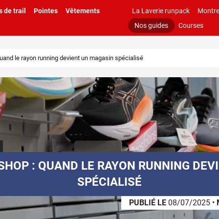
 de trail
Pointes
Vêtements
La Laverie runpack
Montre
Nos guides
Courses
uand le rayon running devient un magasin spécialisé
HOP : QUAND LE RAYON RUNNING DEV
SPÉCIALISÉ
PUBLIÉ LE
08/07/2025
•