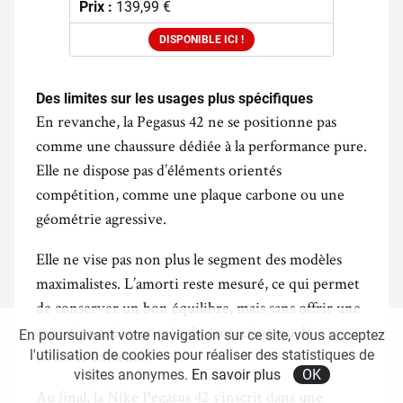
Prix :
139,99 €
DISPONIBLE ICI !
Des limites sur les usages plus spécifiques
En revanche, la Pegasus 42 ne se positionne pas
comme une chaussure dédiée à la performance pure.
Elle ne dispose pas d’éléments orientés
compétition, comme une plaque carbone ou une
géométrie agressive.
Elle ne vise pas non plus le segment des modèles
maximalistes. L’amorti reste mesuré, ce qui permet
de conserver un bon équilibre, mais sans offrir une
sensation très marquée de protection ou de
En poursuivant votre navigation sur ce site, vous acceptez
douceur extrême.
l'utilisation de cookies pour réaliser des statistiques de
visites anonymes.
En savoir plus
OK
Au final, la Nike Pegasus 42 s’inscrit dans une