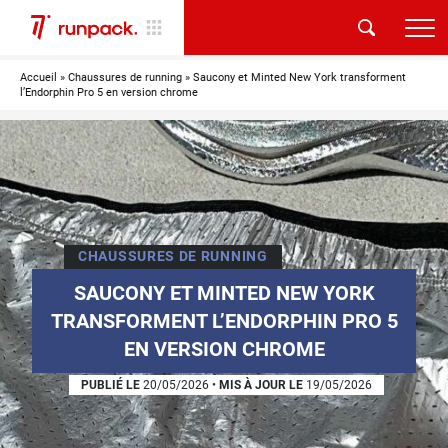
Accueil
»
Chaussures de running
»
Saucony et Minted New York transforment
l’Endorphin Pro 5 en version chrome
CHAUSSURES DE RUNNING
SAUCONY ET MINTED NEW YORK
TRANSFORMENT L’ENDORPHIN PRO 5
EN VERSION CHROME
PUBLIÉ LE
20/05/2026
•
MIS À JOUR LE
19/05/2026