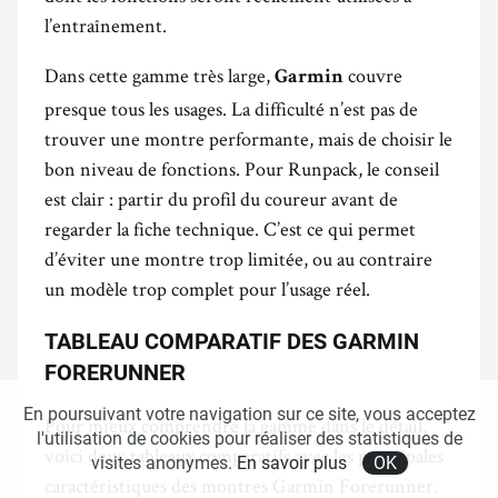
l’entraînement.
Dans cette gamme très large,
couvre
Garmin
presque tous les usages. La difficulté n’est pas de
trouver une montre performante, mais de choisir le
bon niveau de fonctions. Pour Runpack, le conseil
est clair : partir du profil du coureur avant de
regarder la fiche technique. C’est ce qui permet
d’éviter une montre trop limitée, ou au contraire
un modèle trop complet pour l’usage réel.
TABLEAU COMPARATIF DES GARMIN
FORERUNNER
En poursuivant votre navigation sur ce site, vous acceptez
Pour mieux comprendre la gamme dans le détail,
l'utilisation de cookies pour réaliser des statistiques de
voici deux tableaux comparatifs avec les principales
visites anonymes.
En savoir plus
OK
caractéristiques des montres Garmin Forerunner.