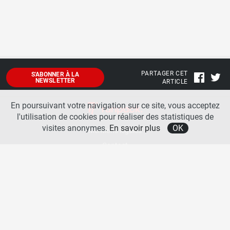
PARTAGER CET
S'ABONNER À LA
NEWSLETTER
ARTICLE
En poursuivant votre navigation sur ce site, vous acceptez
l'utilisation de cookies pour réaliser des statistiques de
visites anonymes.
En savoir plus
OK
Mentions légales
Contact
A propos
La team runpack
Bienvenue sur
runpack
, le site francophone de référence sur les équipements de running. Sur
runpack
, vous allez pouvoir découvrir toutes les nouveautés des chaussures de course à pied des