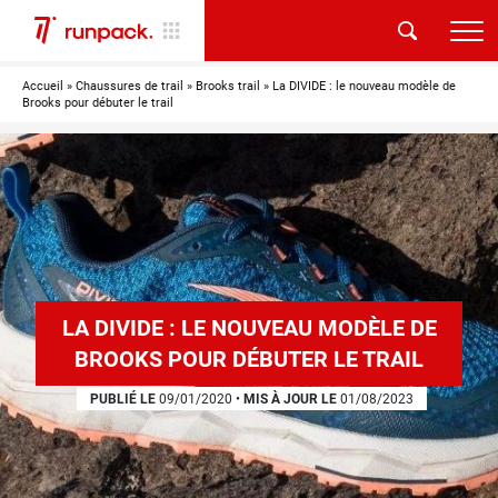
Accueil
»
Chaussures de trail
»
Brooks trail
»
La DIVIDE : le nouveau modèle de
Brooks pour débuter le trail
LA DIVIDE : LE NOUVEAU MODÈLE DE
BROOKS POUR DÉBUTER LE TRAIL
PUBLIÉ LE
09/01/2020
•
MIS À JOUR LE
01/08/2023