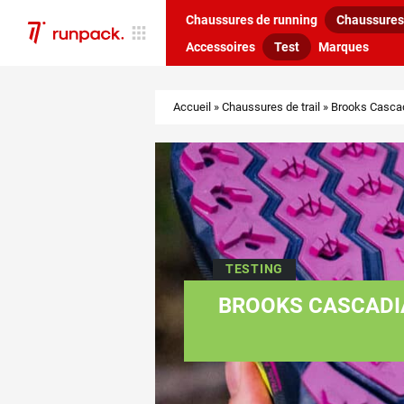
Chaussures de running
Chaussures 
Accessoires
Test
Marques
Accueil
»
Chaussures de trail
»
Brooks Cascadi
TESTING
BROOKS CASCADIA