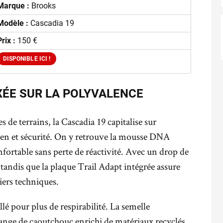
Marque :
Brooks
Modèle :
Cascadia 19
Prix :
150 €
DISPONIBLE ICI !
ÉE SUR LA POLYVALENCE
 de terrains, la Cascadia 19 capitalise sur
tien et sécurité. On y retrouve la mousse DNA
ortable sans perte de réactivité. Avec un drop de
, tandis que la plaque Trail Adapt intégrée assure
iers techniques.
illé pour plus de respirabilité. La semelle
nge de caoutchouc enrichi de matériaux recyclés,