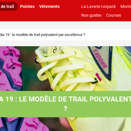
de trail
Pointes
Vêtements
La Laverie runpack
Montr
Nos guides
Courses
a 19 : le modèle de trail polyvalent par excellence ?
 19 : LE MODÈLE DE TRAIL POLYVALEN
?