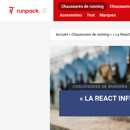
Chaussures de running
Chaussures
Accessoires
Test
Marques
Accueil
»
Chaussures de running
»
« La React
CHAUSSURES DE RUNNING
« LA REACT IN