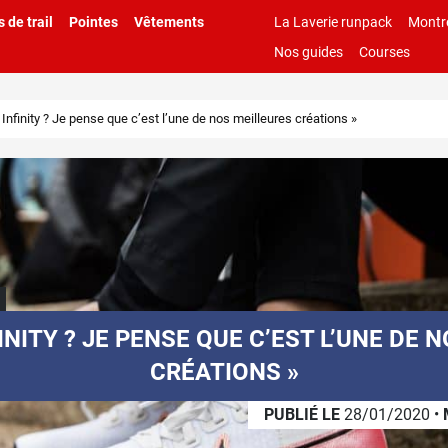
 de trail
Pointes
Vêtements
La Laverie runpack
Montr
Nos guides
Courses
 Infinity ? Je pense que c’est l’une de nos meilleures créations »
FINITY ? JE PENSE QUE C’EST L’UNE DE 
CRÉATIONS »
PUBLIÉ LE
28/01/2020
•