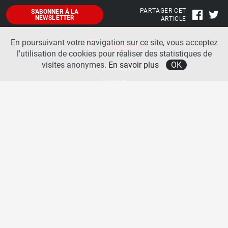
PARTAGER CET
S'ABONNER À LA
NEWSLETTER
ARTICLE
En poursuivant votre navigation sur ce site, vous acceptez
l'utilisation de cookies pour réaliser des statistiques de
visites anonymes.
En savoir plus
OK
Mentions légales
Contact
A propos
La team runpack
Bienvenue sur
runpack
, le site francophone de référence sur les équipements de running. Sur
runpack
, vous allez pouvoir découvrir toutes les nouveautés des chaussures de course à pied des
plus grandes marques comme Nike, adidas, New Balance, Mizuno, Brooks … Nous proposons
aussi des actualités autour des équipements de running pour booster vos performances comme
les chaussettes de performances, les appareils connectés, les lampes frontales et bien d’autres
produits. Retrouvez-nous sur les réseaux sociaux pour échanger autour des équipements de
running.
Copyright © 2026 runpack. | Tous droits réservés |
Politique de confidentialité