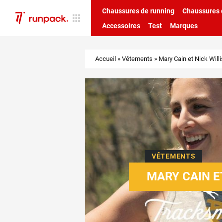
Chaussures de running
Chaussures d
Accessoires
Test
Marques
Accueil
»
Vêtements
»
Mary Cain et Nick Will
VÊTEMENTS
MARY CAIN E