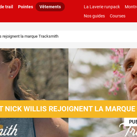
e trail
Pointes
Vêtements
La Laverie runpack
Montr
Nos guides
Courses
is rejoignent la marque Tracksmith
T NICK WILLIS REJOIGNENT LA MARQU
PUB