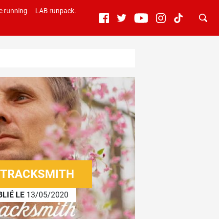
e running
LAB runpack.
E TRACKSMITH
LIÉ LE
13/05/2020