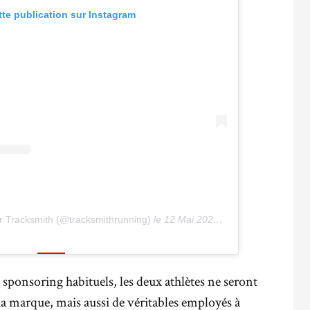
tte publication sur Instagram
r Tracksmith (@tracksmithrunning)
le
12 Mai 2020 à 9 :17 PDT
sponsoring habituels, les deux athlètes ne seront
la marque, mais aussi de véritables employés à