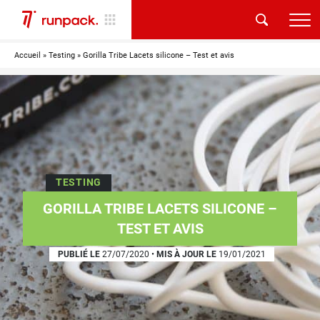
Accueil
»
Testing
»
Gorilla Tribe Lacets silicone – Test et avis
TESTING
GORILLA TRIBE LACETS SILICONE –
TEST ET AVIS
PUBLIÉ LE
27/07/2020
•
MIS À JOUR LE
19/01/2021