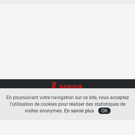
En poursuivant votre navigation sur ce site, vous acceptez
Mentions légales
l'utilisation de cookies pour réaliser des statistiques de
Contact
visites anonymes.
En savoir plus
OK
A propos
La team runpack