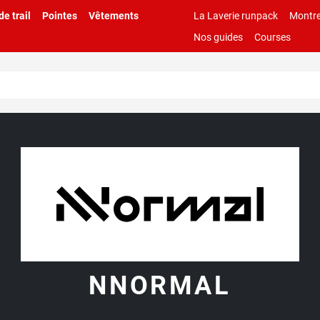
e trail
Pointes
Vêtements
La Laverie runpack
Montre
Nos guides
Courses
NNORMAL