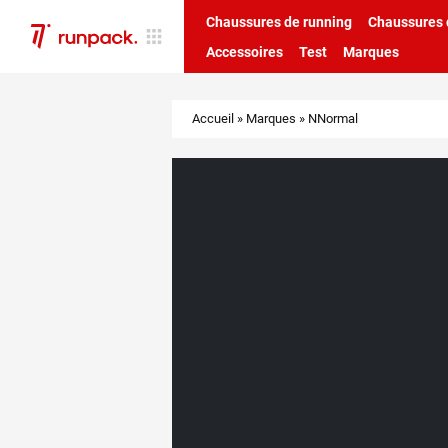
Chaussures de running
Chaussures d
Accessoires
Test
Marques
Accueil
»
Marques
»
NNormal