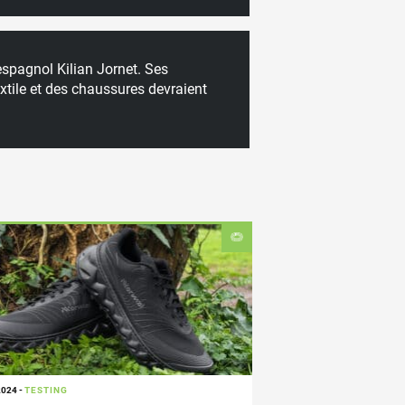
espagnol Kilian Jornet. Ses
xtile et des chaussures devraient
2024
-
TESTING