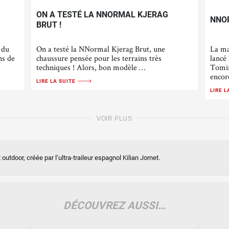
ON A TESTÉ LA NNORMAL KJERAG
NNOR
BRUT !
 du
On a testé la NNormal Kjerag Brut, une
La ma
ns de
chaussure pensée pour les terrains très
lancé
techniques ! Alors, bon modèle …
Tomir
encor
LIRE LA SUITE
LIRE L
VOIR PLUS
door, créée par l’ultra-traileur espagnol Kilian Jornet.
DÉCOUVREZ AUSSI…