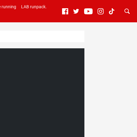
 running
LAB runpack.