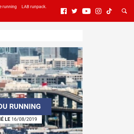
e running
LAB runpack.
DU RUNNING
IÉ LE
16/08/2019