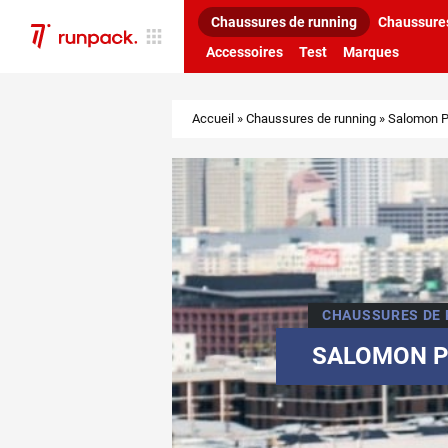
Chaussures de running
Chaussures
Accessoires
Test
Marques
Accueil
»
Chaussures de running
»
Salomon Pr
CHAUSSURES DE
SALOMON P