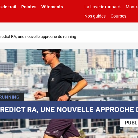
 de trail
Pointes
Vêtements
La Laverie runpack
Montr
Nos guides
Courses
edict RA, une nouvelle approche du running
 RUNNING
REDICT RA, UNE NOUVELLE APPROCHE 
PUBL