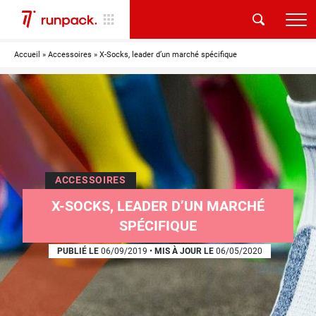
Accueil
»
Accessoires
»
X-Socks, leader d’un marché spécifique
ACCESSOIRES
X-SOCKS, LEADER D’UN MARCHÉ
SPÉCIFIQUE
PUBLIÉ LE
06/09/2019
•
MIS À JOUR LE
06/05/2020