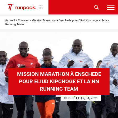
Accueil
»
Courses
»
Mission Marathon à Enschede pour Eliud Kipchoge et la NN
Running Team
MISSION MARATHON À ENSCHEDE
POUR ELIUD KIPCHOGE ET LA NN
RUNNING TEAM
PUBLIÉ LE
17/04/2021