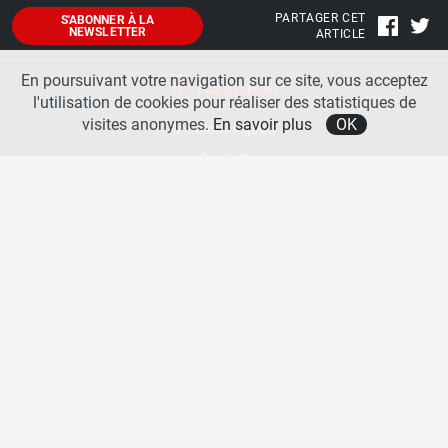
PARTAGER CET
S'ABONNER À LA
NEWSLETTER
ARTICLE
En poursuivant votre navigation sur ce site, vous acceptez
l'utilisation de cookies pour réaliser des statistiques de
visites anonymes.
En savoir plus
OK
Mentions légales
Contact
A propos
La team runpack
Bienvenue sur
runpack
, le site francophone de référence sur les équipements de running. Sur
runpack
, vous allez pouvoir découvrir toutes les nouveautés des chaussures de course à pied des
plus grandes marques comme Nike, adidas, New Balance, Mizuno, Brooks … Nous proposons
aussi des actualités autour des équipements de running pour booster vos performances comme
les chaussettes de performances, les appareils connectés, les lampes frontales et bien d’autres
produits. Retrouvez-nous sur les réseaux sociaux pour échanger autour des équipements de
running.
Copyright © 2026 runpack. | Tous droits réservés |
Politique de confidentialité