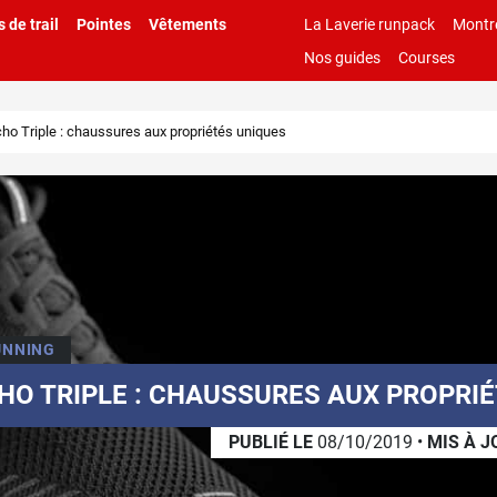
 de trail
Pointes
Vêtements
La Laverie runpack
Montr
Nos guides
Courses
cho Triple : chaussures aux propriétés uniques
UNNING
HO TRIPLE : CHAUSSURES AUX PROPRI
PUBLIÉ LE
08/10/2019
•
MIS À J