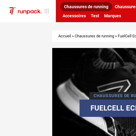
Chaussures de running
Chaussures
Accessoires
Test
Marques
Accueil
»
Chaussures de running
»
FuelCell E
CHAUSSURES DE R
FUELCELL EC