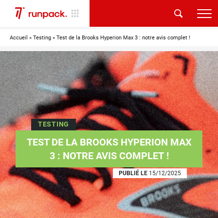
Accueil
»
Testing
»
Test de la Brooks Hyperion Max 3 : notre avis complet !
TESTING
TEST DE LA BROOKS HYPERION MAX
3 : NOTRE AVIS COMPLET !
PUBLIÉ LE
15/12/2025