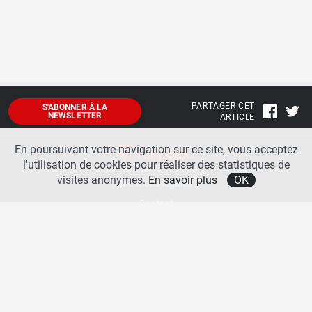
PARTAGER CET
S'ABONNER À LA
NEWSLETTER
ARTICLE
En poursuivant votre navigation sur ce site, vous acceptez
l'utilisation de cookies pour réaliser des statistiques de
visites anonymes.
En savoir plus
OK
Mentions légales
Contact
A propos
La team runpack
Bienvenue sur
runpack
, le site francophone de référence sur les équipements de running. Sur