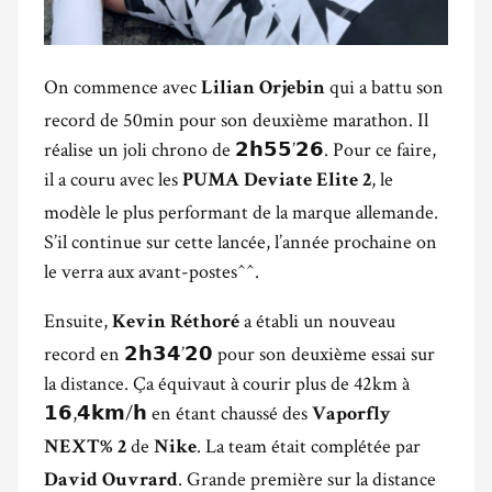
On commence avec
qui a battu son
Lilian Orjebin
record de 50min pour son deuxième marathon. Il
réalise un joli chrono de 𝟮𝗵𝟱𝟱’𝟮𝟲. Pour ce faire,
il a couru avec les
, le
PUMA Deviate Elite 2
modèle le plus performant de la marque allemande.
S’il continue sur cette lancée, l’année prochaine on
le verra aux avant-postes^^.
Ensuite,
a établi un nouveau
Kevin Réthoré
record en 𝟮𝗵𝟯𝟰’𝟮𝟬 pour son deuxième essai sur
la distance. Ça équivaut à courir plus de 42km à
𝟭𝟲,𝟰𝗸𝗺/𝗵 en étant chaussé des
Vaporfly
de
. La team était complétée par
NEXT% 2
Nike
. Grande première sur la distance
David Ouvrard