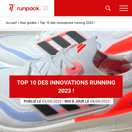
Accueil
»
Nos guides
»
Top 10 des innovations running 2023 !
TOP 10 DES INNOVATIONS RUNNING
2023 !
PUBLIÉ LE
03/04/2023
•
MIS À JOUR LE
04/04/2023