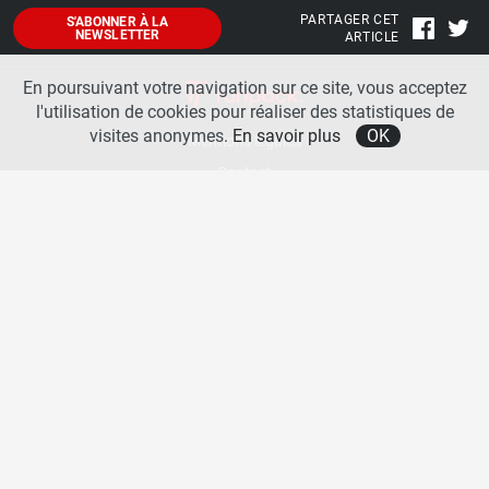
PARTAGER CET
S'ABONNER À LA
NEWSLETTER
ARTICLE
En poursuivant votre navigation sur ce site, vous acceptez
l'utilisation de cookies pour réaliser des statistiques de
visites anonymes.
En savoir plus
OK
Mentions légales
Contact
A propos
La team runpack
Bienvenue sur
runpack
, le site francophone de référence sur les équipements de running. Sur
runpack
, vous allez pouvoir découvrir toutes les nouveautés des chaussures de course à pied des
plus grandes marques comme Nike, adidas, New Balance, Mizuno, Brooks … Nous proposons
aussi des actualités autour des équipements de running pour booster vos performances comme
les chaussettes de performances, les appareils connectés, les lampes frontales et bien d’autres
produits. Retrouvez-nous sur les réseaux sociaux pour échanger autour des équipements de
running.
Copyright © 2026 runpack. | Tous droits réservés |
Politique de confidentialité