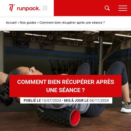
Accueil
»
Nos guides
»
Comment bien récupérer après une séance ?
COMMENT BIEN RÉCUPÉRER APRÈS
UNE SÉANCE ?
PUBLIÉ LE
13/07/2024
•
MIS À JOUR LE
04/11/2024