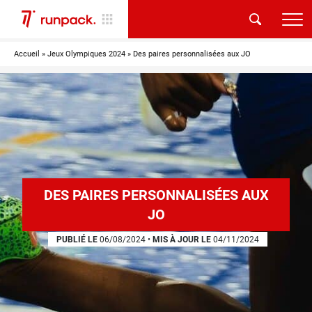
Accueil
»
Jeux Olympiques 2024
»
Des paires personnalisées aux JO
DES PAIRES PERSONNALISÉES AUX
JO
PUBLIÉ LE
06/08/2024
•
MIS À JOUR LE
04/11/2024