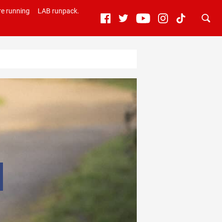
e running
LAB runpack.