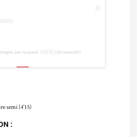
rtagée par runpack. 🏃‍♂️🇫🇷 (@runpackfr)
re semi (4’15)
ON :