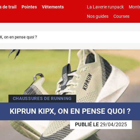
 de trail
Pointes
Vêtements
La Laverie runpack
Montr
Nos guides
Courses
X, on en pense quoi ?
CHAUSSURES DE RUNNING
KIPRUN KIPX, ON EN PENSE QUOI ?
PUBLIÉ LE
29/04/2025