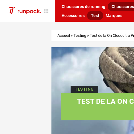
Chaussures de running
Chaussures 
Accessoires
Test
Marques
Accueil
»
Testing
»
Test de la On Cloudultra P
TESTING
TEST DE LA ON 