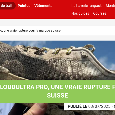
de trail
Pointes
Vêtements
La Laverie runpack
Montr
Nos guides
Courses
ro, une vraie rupture pour la marque suisse
CLOUDULTRA PRO, UNE VRAIE RUPTURE
SUISSE
PUBLIÉ LE
03/07/2025
•