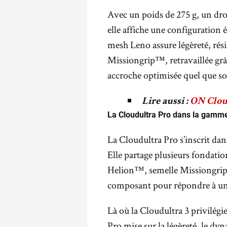
Avec un poids de 275 g, un dr
elle affiche une configuration 
mesh Leno assure légèreté, résis
Missiongrip™, retravaillée grâ
accroche optimisée quel que soi
Lire aussi :
ON Cloud
La Cloudultra Pro dans la gamm
.
La Cloudultra Pro s’inscrit dan
Elle partage plusieurs fondati
Helion™, semelle Missiongrip
composant pour répondre à un
Là où la Cloudultra 3 privilégie 
Pro mise sur la légèreté, le dyn