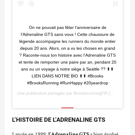
On ne pouvait pas fêter l’anniversaire de
l’Adrenaline GTS sans vous ! Cette chaussure de
légende accompagne les runners du monde entier
depuis 20 ans. Alors, on a vu les choses en grand
? Raconte-nous ton histoire avec l’Adrenaline GTS
et tente de remporter une paire par an, pendant 20
ans ou un voyage à notre siège à Seattle ?? ⬆⬆
LIEN DANS NOTRE BIO ⬆⬆ #Brooks
#BrooksRunning #RunHappy #20yeardrop
Une publication partagée par
BrooksrunningFR
(@brooksrunningfr) le
L’HISTOIRE DE L’ADRENALINE GTS
Lancée en 1999,
a bien évolué
l’Adrenaline GTS