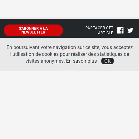
PARTAGER CET
S'ABONNER À LA
NEWSLETTER
ARTICLE
En poursuivant votre navigation sur ce site, vous acceptez
l'utilisation de cookies pour réaliser des statistiques de
visites anonymes.
En savoir plus
OK
Mentions légales
Contact
A propos
La team runpack
Bienvenue sur
runpack
, le site francophone de référence sur les équipements de running. Sur
runpack
, vous allez pouvoir découvrir toutes les nouveautés des chaussures de course à pied des
plus grandes marques comme Nike, adidas, New Balance, Mizuno, Brooks … Nous proposons
aussi des actualités autour des équipements de running pour booster vos performances comme
les chaussettes de performances, les appareils connectés, les lampes frontales et bien d’autres
produits. Retrouvez-nous sur les réseaux sociaux pour échanger autour des équipements de