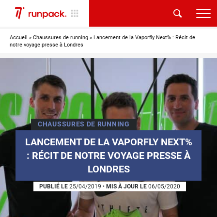
Accueil
»
Chaussures de running
»
Lancement de la Vaporfly Next% : Récit de
notre voyage presse à Londres
CHAUSSURES DE RUNNING
LANCEMENT DE LA VAPORFLY NEXT%
: RÉCIT DE NOTRE VOYAGE PRESSE À
LONDRES
PUBLIÉ LE
25/04/2019
•
MIS À JOUR LE
06/05/2020