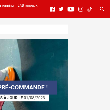
e running
LAB runpack.
 PRÉ-COMMANDE !
S À JOUR LE
01/08/2023