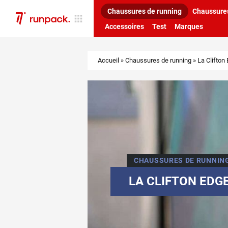
Chaussures de running
Chaussures
Accessoires
Test
Marques
Accueil
»
Chaussures de running
»
La Clifton
CHAUSSURES DE RUNNIN
LA CLIFTON EDG