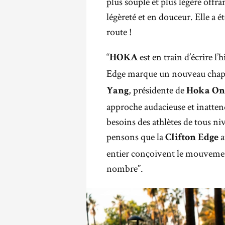
plus souple et plus légère offr
légèreté et en douceur. Elle a 
route !
“
est en train d’écrire l’
HOKA
Edge marque un nouveau chapitr
, présidente de
Yang
Hoka On
approche audacieuse et inatten
besoins des athlètes de tous ni
pensons que la
a
Clifton Edge
entier conçoivent le mouvement
nombre”.