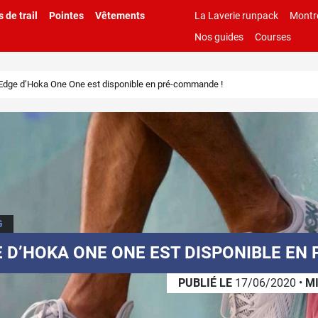
 de trail
Pointes
Vêtements
La Laverie runpack
Montr
Nos guides
Courses
 Edge d’Hoka One One est disponible en pré-commande !
G
E D’HOKA ONE ONE EST DISPONIBLE EN
PUBLIÉ LE
17/06/2020
•
MI