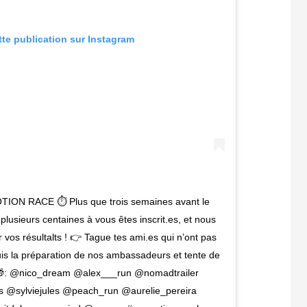
tte publication sur Instagram
ON RACE ⏱ Plus que trois semaines avant le
plusieurs centaines à vous êtes inscrit.es, et nous
vos résultalts ! 👉 Tague tes ami.es qui n’ont pas
uis la préparation de nos ambassadeurs et tente de
🎁: @nico_dream @alex___run @nomadtrailer
 @sylviejules @peach_run @aurelie_pereira