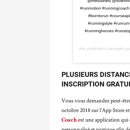
@melusinelv @solennf
#runmotion #runningcoach
#borntorun #courseapi
#runningstyle #runrun
#runningheroes #runstop
Une publication partagée p
PLUSIEURS DISTANC
INSCRIPTION GRATU
Vous vous demandez peut-être
octobre 2018 sur l’App Store et
est une application qui
Coach
personnalisé et pratique afin de