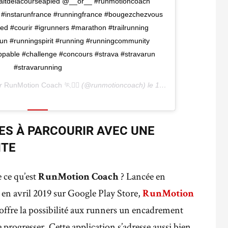
aitdelacourseapied @__or__ #runmotioncoach
 #instarunfrance #runningfrance #bougezchezvous
ed #courir #igrunners #marathon #trailrunning
run #runningspirit #running #runningcommunity
pable #challenge #concours #strava #stravarun
#stravarunning
ar
RunMotion Coach 🏃🏃‍♀️
(@runmotioncoach) le
14 Juin 2020 à 12 :00 PDT
ES À PARCOURIR AVEC UNE
ITE
 ce qu’est
? Lancée en
RunMotion Coach
 en avril 2019 sur Google Play Store,
RunMotion
 offre la possibilité aux runners un encadrement
 progresser. Cette application s’adresse aussi bien