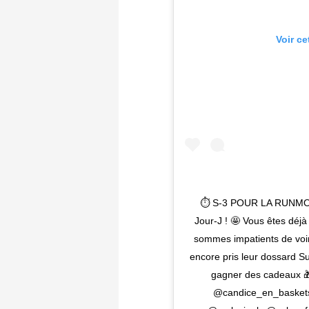
Voir ce
⏱ S-3 POUR LA RUNMOTI
Jour-J ! 🤩 Vous êtes déjà 
sommes impatients de voir 
encore pris leur dossard S
gagner des cadeaux 
@candice_en_baskets