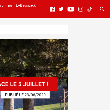
 running
LAB runpack.
E LE 5 JUILLET !
PUBLIÉ LE
23/06/2020