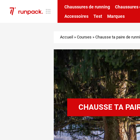
Chaussures de running
Chaussures d
Accessoires
Test
Marques
Accueil
»
Courses
»
Chausse ta paire de runnin
CHAUSSE TA PAIR