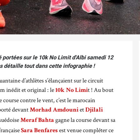
 portées sur le 10k No Limit d'Albi samedi 12
détaille tout dans cette infographie !
taine d’athlètes s’élançaient sur le circuit
 inédit et original : le
t ! Au bout
10k No Limi
 course contre le vent, c’est le marocain
porté devant
et
Morhad Amdouni
Djilali
 suédoise
gagne la course devant sa
Meraf Bahta
 française
est venue compléter ce
Sara Benfares