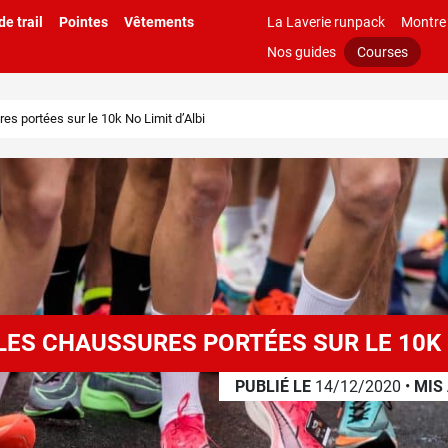
e trail
Pointes
Vêtements
La Laverie runpack
Montre
Nos guides
Courses
res portées sur le 10k No Limit d’Albi
 LES CHAUSSURES PORTÉES SUR LE 10K N
PUBLIÉ LE
14/12/2020
•
MIS