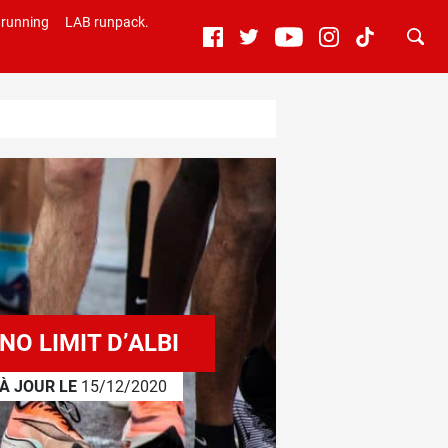
 running
LAB runpack.
O LIMIT D’ALBI
 À JOUR LE
15/12/2020